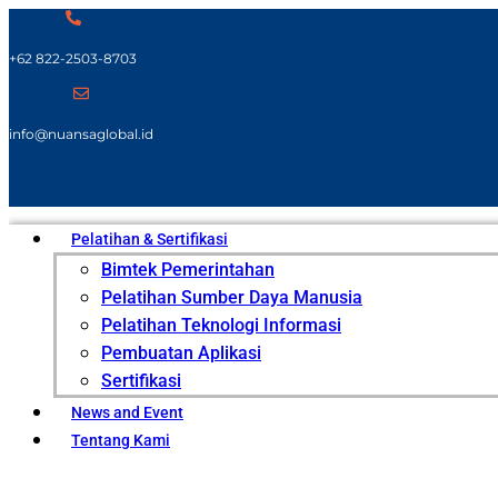
+62 822-2503-8703
info@nuansaglobal.id
Pelatihan & Sertifikasi
Bimtek Pemerintahan
Pelatihan Sumber Daya Manusia
Pelatihan Teknologi Informasi
Pembuatan Aplikasi
Sertifikasi
News and Event
Tentang Kami