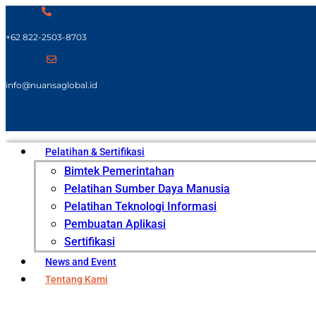
+62 822-2503-8703
info@nuansaglobal.id
Pelatihan & Sertifikasi
Bimtek Pemerintahan
Pelatihan Sumber Daya Manusia
Pelatihan Teknologi Informasi
Pembuatan Aplikasi
Sertifikasi
News and Event
Tentang Kami