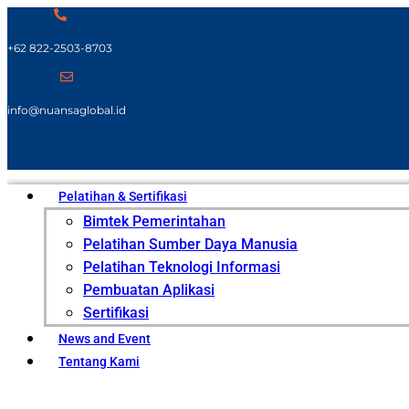
+62 822-2503-8703
info@nuansaglobal.id
Pelatihan & Sertifikasi
Bimtek Pemerintahan
Pelatihan Sumber Daya Manusia
Pelatihan Teknologi Informasi
Pembuatan Aplikasi
Sertifikasi
News and Event
Tentang Kami