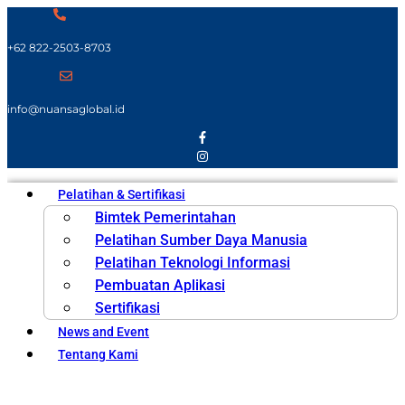
+62 822-2503-8703
info@nuansaglobal.id
Pelatihan & Sertifikasi
Bimtek Pemerintahan
Pelatihan Sumber Daya Manusia
Pelatihan Teknologi Informasi
Pembuatan Aplikasi
Sertifikasi
News and Event
Tentang Kami