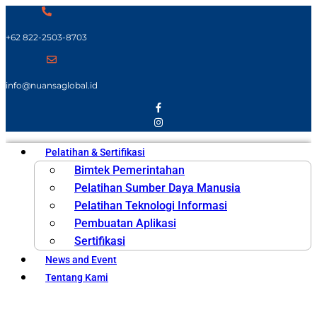
+62 822-2503-8703
info@nuansaglobal.id
Pelatihan & Sertifikasi
Bimtek Pemerintahan
Pelatihan Sumber Daya Manusia
Pelatihan Teknologi Informasi
Pembuatan Aplikasi
Sertifikasi
News and Event
Tentang Kami