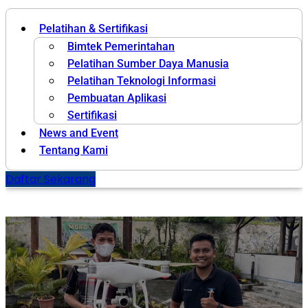
Pelatihan & Sertifikasi
Bimtek Pemerintahan
Pelatihan Sumber Daya Manusia
Pelatihan Teknologi Informasi
Pembuatan Aplikasi
Sertifikasi
News and Event
Tentang Kami
Daftar Sekarang