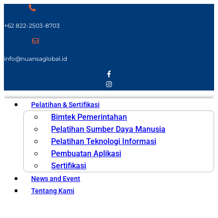
+62 822-2503-8703
info@nuansaglobal.id
Pelatihan & Sertifikasi
Bimtek Pemerintahan
Pelatihan Sumber Daya Manusia
Pelatihan Teknologi Informasi
Pembuatan Aplikasi
Sertifikasi
News and Event
Tentang Kami