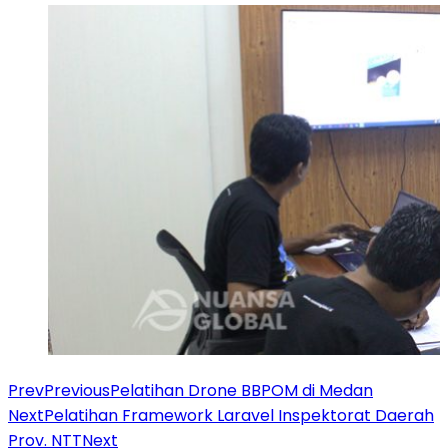
Prev
Previous
Pelatihan Drone BBPOM di Medan
Next
Pelatihan Framework Laravel Inspektorat Daerah
Prov. NTT
Next