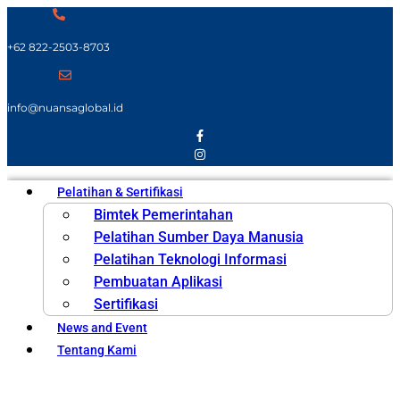
+62 822-2503-8703
info@nuansaglobal.id
Pelatihan & Sertifikasi
Bimtek Pemerintahan
Pelatihan Sumber Daya Manusia
Pelatihan Teknologi Informasi
Pembuatan Aplikasi
Sertifikasi
News and Event
Tentang Kami