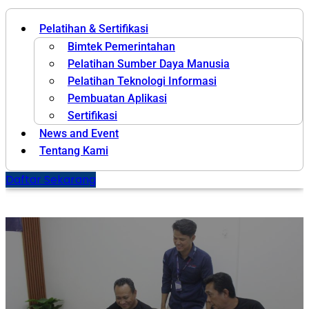
Pelatihan & Sertifikasi
Bimtek Pemerintahan
Pelatihan Sumber Daya Manusia
Pelatihan Teknologi Informasi
Pembuatan Aplikasi
Sertifikasi
News and Event
Tentang Kami
Daftar Sekarang