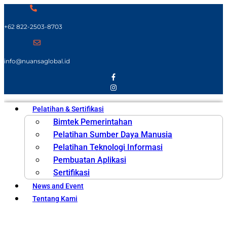
+62 822-2503-8703
info@nuansaglobal.id
Pelatihan & Sertifikasi
Bimtek Pemerintahan
Pelatihan Sumber Daya Manusia
Pelatihan Teknologi Informasi
Pembuatan Aplikasi
Sertifikasi
News and Event
Tentang Kami