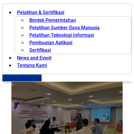
Pelatihan & Sertifikasi
Bimtek Pemerintahan
Pelatihan Sumber Daya Manusia
Pelatihan Teknologi Informasi
Pembuatan Aplikasi
Sertifikasi
News and Event
Tentang Kami
Daftar Sekarang