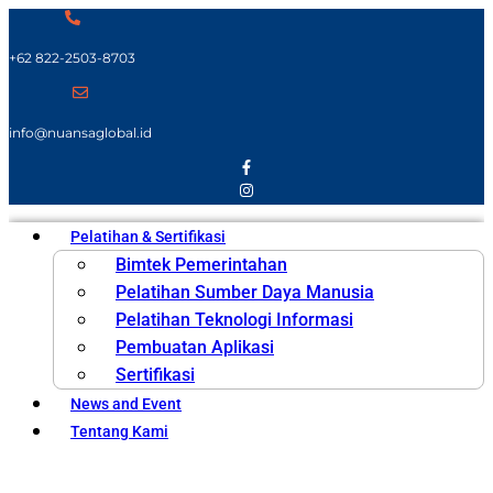
+62 822-2503-8703
info@nuansaglobal.id
Pelatihan & Sertifikasi
Bimtek Pemerintahan
Pelatihan Sumber Daya Manusia
Pelatihan Teknologi Informasi
Pembuatan Aplikasi
Sertifikasi
News and Event
Tentang Kami