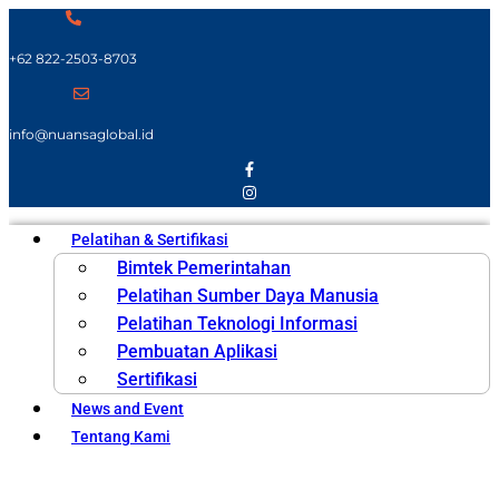
+62 822-2503-8703
info@nuansaglobal.id
Pelatihan & Sertifikasi
Bimtek Pemerintahan
Pelatihan Sumber Daya Manusia
Pelatihan Teknologi Informasi
Pembuatan Aplikasi
Sertifikasi
News and Event
Tentang Kami