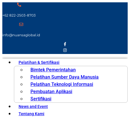
+62 822-2503-8703
info@nuansaglobal.id
Pelatihan & Sertifikasi
Bimtek Pemerintahan
Pelatihan Sumber Daya Manusia
Pelatihan Teknologi Informasi
Pembuatan Aplikasi
Sertifikasi
News and Event
Tentang Kami