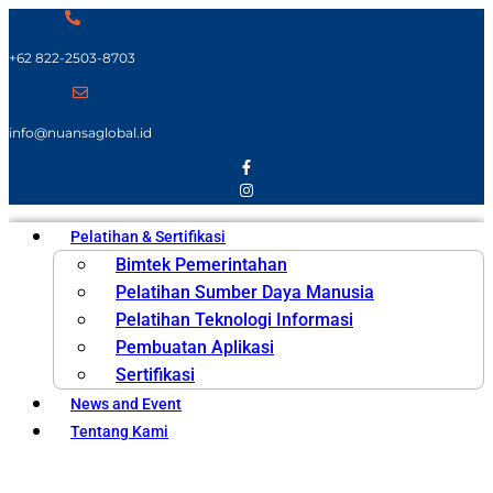
+62 822-2503-8703
info@nuansaglobal.id
Pelatihan & Sertifikasi
Bimtek Pemerintahan
Pelatihan Sumber Daya Manusia
Pelatihan Teknologi Informasi
Pembuatan Aplikasi
Sertifikasi
News and Event
Tentang Kami