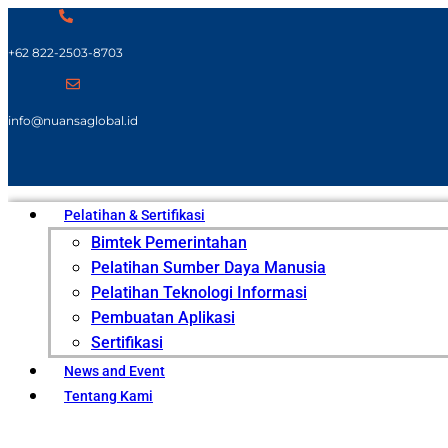
+62 822-2503-8703
info@nuansaglobal.id
Pelatihan & Sertifikasi
Bimtek Pemerintahan
Pelatihan Sumber Daya Manusia
Pelatihan Teknologi Informasi
Pembuatan Aplikasi
Sertifikasi
News and Event
Tentang Kami