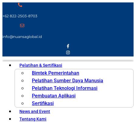
+62 822-2503-8703
info@nuansaglobal.id
Pelatihan & Sertifikasi
Bimtek Pemerintahan
Pelatihan Sumber Daya Manusia
Pelatihan Teknologi Informasi
Pembuatan Aplikasi
Sertifikasi
News and Event
Tentang Kami