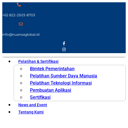
+62 822-2503-8703
info@nuansaglobal.id
Pelatihan & Sertifikasi
Bimtek Pemerintahan
Pelatihan Sumber Daya Manusia
Pelatihan Teknologi Informasi
Pembuatan Aplikasi
Sertifikasi
News and Event
Tentang Kami