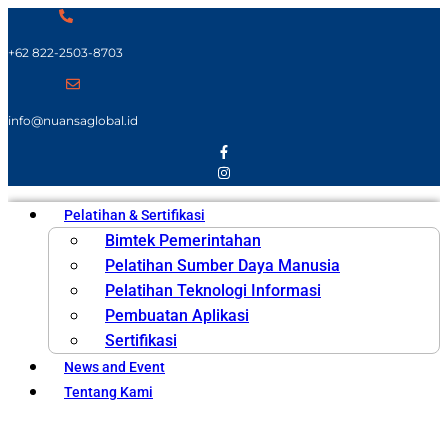
+62 822-2503-8703
info@nuansaglobal.id
Pelatihan & Sertifikasi
Bimtek Pemerintahan
Pelatihan Sumber Daya Manusia
Pelatihan Teknologi Informasi
Pembuatan Aplikasi
Sertifikasi
News and Event
Tentang Kami