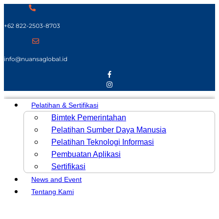
+62 822-2503-8703
info@nuansaglobal.id
Pelatihan & Sertifikasi
Bimtek Pemerintahan
Pelatihan Sumber Daya Manusia
Pelatihan Teknologi Informasi
Pembuatan Aplikasi
Sertifikasi
News and Event
Tentang Kami