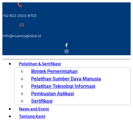
+62 822-2503-8703
info@nuansaglobal.id
Pelatihan & Sertifikasi
Bimtek Pemerintahan
Pelatihan Sumber Daya Manusia
Pelatihan Teknologi Informasi
Pembuatan Aplikasi
Sertifikasi
News and Event
Tentang Kami