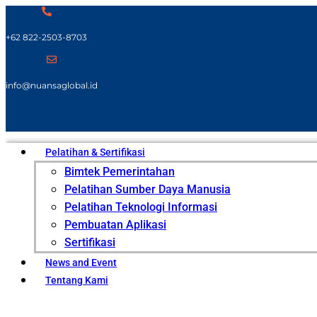
+62 822-2503-8703
info@nuansaglobal.id
Pelatihan & Sertifikasi
Bimtek Pemerintahan
Pelatihan Sumber Daya Manusia
Pelatihan Teknologi Informasi
Pembuatan Aplikasi
Sertifikasi
News and Event
Tentang Kami