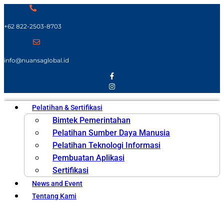
+62 822-2503-8703
info@nuansaglobal.id
Pelatihan & Sertifikasi
Bimtek Pemerintahan
Pelatihan Sumber Daya Manusia
Pelatihan Teknologi Informasi
Pembuatan Aplikasi
Sertifikasi
News and Event
Tentang Kami