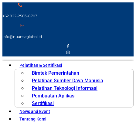
+62 822-2503-8703
info@nuansaglobal.id
Pelatihan & Sertifikasi
Bimtek Pemerintahan
Pelatihan Sumber Daya Manusia
Pelatihan Teknologi Informasi
Pembuatan Aplikasi
Sertifikasi
News and Event
Tentang Kami