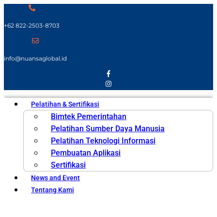
+62 822-2503-8703
info@nuansaglobal.id
Pelatihan & Sertifikasi
Bimtek Pemerintahan
Pelatihan Sumber Daya Manusia
Pelatihan Teknologi Informasi
Pembuatan Aplikasi
Sertifikasi
News and Event
Tentang Kami