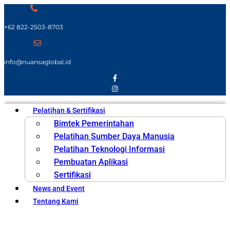
+62 822-2503-8703
info@nuansaglobal.id
Pelatihan & Sertifikasi
Bimtek Pemerintahan
Pelatihan Sumber Daya Manusia
Pelatihan Teknologi Informasi
Pembuatan Aplikasi
Sertifikasi
News and Event
Tentang Kami