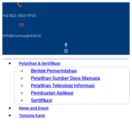
+62 822-2503-8703
info@nuansaglobal.id
Pelatihan & Sertifikasi
Bimtek Pemerintahan
Pelatihan Sumber Daya Manusia
Pelatihan Teknologi Informasi
Pembuatan Aplikasi
Sertifikasi
News and Event
Tentang Kami