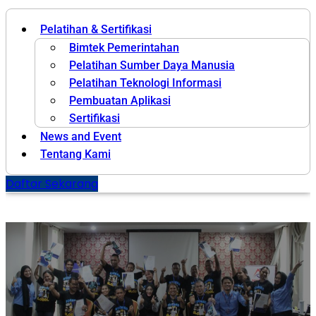
Pelatihan & Sertifikasi
Bimtek Pemerintahan
Pelatihan Sumber Daya Manusia
Pelatihan Teknologi Informasi
Pembuatan Aplikasi
Sertifikasi
News and Event
Tentang Kami
Daftar Sekarang