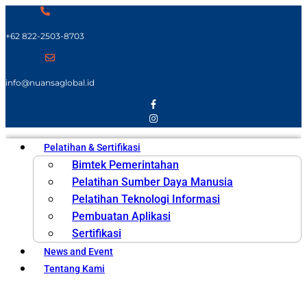
+62 822-2503-8703
info@nuansaglobal.id
Pelatihan & Sertifikasi
Bimtek Pemerintahan
Pelatihan Sumber Daya Manusia
Pelatihan Teknologi Informasi
Pembuatan Aplikasi
Sertifikasi
News and Event
Tentang Kami