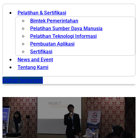
Pelatihan & Sertifikasi
Bimtek Pemerintahan
Pelatihan Sumber Daya Manusia
Pelatihan Teknologi Informasi
Pembuatan Aplikasi
Sertifikasi
News and Event
Tentang Kami
Daftar Sekarang