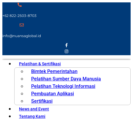
+62 822-2503-8703
info@nuansaglobal.id
Pelatihan & Sertifikasi
Bimtek Pemerintahan
Pelatihan Sumber Daya Manusia
Pelatihan Teknologi Informasi
Pembuatan Aplikasi
Sertifikasi
News and Event
Tentang Kami