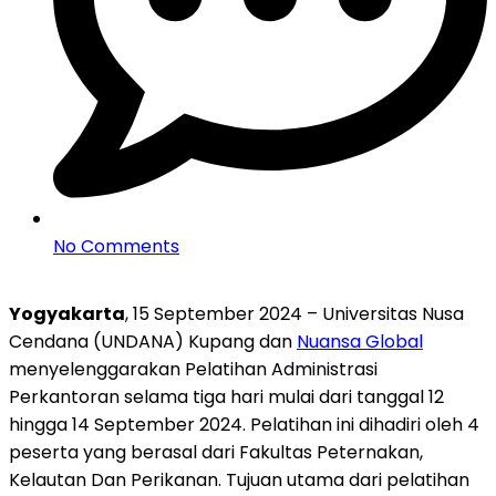
No Comments
Yogyakarta
, 15 September 2024 – Universitas Nusa
Cendana (UNDANA) Kupang dan
Nuansa Global
menyelenggarakan Pelatihan Administrasi
Perkantoran selama tiga hari mulai dari tanggal 12
hingga 14 September 2024. Pelatihan ini dihadiri oleh 4
peserta yang berasal dari Fakultas Peternakan,
Kelautan Dan Perikanan. Tujuan utama dari pelatihan