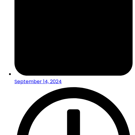
September 14, 2024