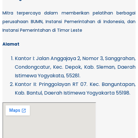
Mitra terpercaya dalam memberikan pelatihan berbagai
perusahaan BUMN, Instansi Pemerintahan di Indonesia, dan
Instansi Pemerintahan di Timor Leste
Alamat
Kantor I:
Jalan Anggajaya 2, Nomor 3, Sanggrahan,
Condongcatur, Kec. Depok, Kab. Sleman, Daerah
Istimewa Yogyakata, 55281.
Kantor II: Pringgolayan RT 07. Kec. Banguntapan,
Kab. Bantul, Daerah Istimewa Yogyakarta 55198.