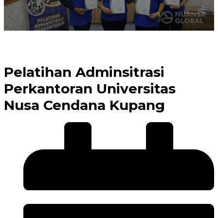
Pelatihan Adminsitrasi
Perkantoran Universitas
Nusa Cendana Kupang