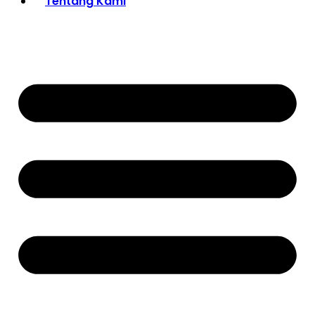
Tentang Kami