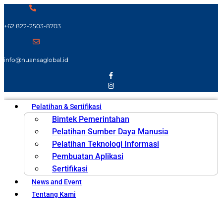
+62 822-2503-8703
info@nuansaglobal.id
Pelatihan & Sertifikasi
Bimtek Pemerintahan
Pelatihan Sumber Daya Manusia
Pelatihan Teknologi Informasi
Pembuatan Aplikasi
Sertifikasi
News and Event
Tentang Kami