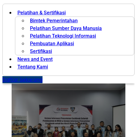
Pelatihan & Sertifikasi
Bimtek Pemerintahan
Pelatihan Sumber Daya Manusia
Pelatihan Teknologi Informasi
Pembuatan Aplikasi
Sertifikasi
News and Event
Tentang Kami
Daftar Sekarang