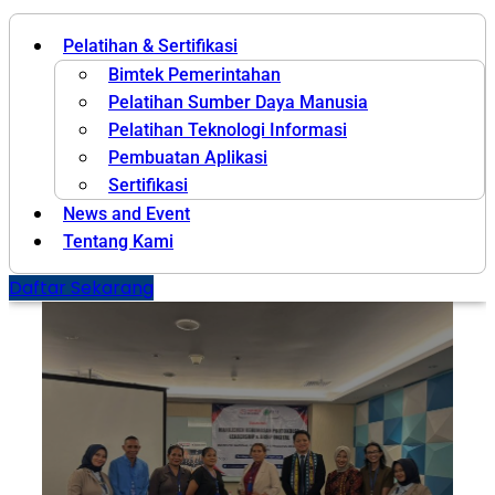
Pelatihan & Sertifikasi
Bimtek Pemerintahan
Pelatihan Sumber Daya Manusia
Pelatihan Teknologi Informasi
Pembuatan Aplikasi
Sertifikasi
News and Event
Tentang Kami
Daftar Sekarang