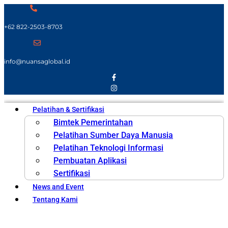
+62 822-2503-8703
info@nuansaglobal.id
Pelatihan & Sertifikasi
Bimtek Pemerintahan
Pelatihan Sumber Daya Manusia
Pelatihan Teknologi Informasi
Pembuatan Aplikasi
Sertifikasi
News and Event
Tentang Kami