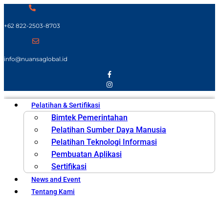
+62 822-2503-8703
info@nuansaglobal.id
Pelatihan & Sertifikasi
Bimtek Pemerintahan
Pelatihan Sumber Daya Manusia
Pelatihan Teknologi Informasi
Pembuatan Aplikasi
Sertifikasi
News and Event
Tentang Kami