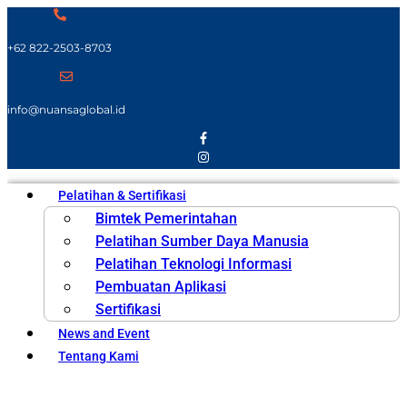
+62 822-2503-8703
info@nuansaglobal.id
Pelatihan & Sertifikasi
Bimtek Pemerintahan
Pelatihan Sumber Daya Manusia
Pelatihan Teknologi Informasi
Pembuatan Aplikasi
Sertifikasi
News and Event
Tentang Kami