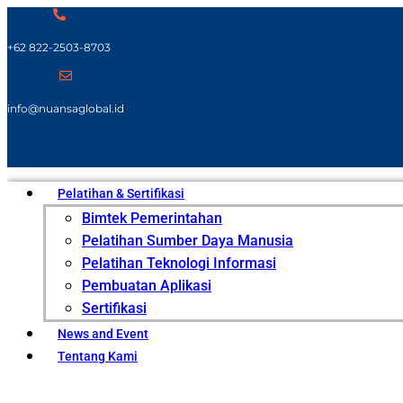
+62 822-2503-8703
info@nuansaglobal.id
Pelatihan & Sertifikasi
Bimtek Pemerintahan
Pelatihan Sumber Daya Manusia
Pelatihan Teknologi Informasi
Pembuatan Aplikasi
Sertifikasi
News and Event
Tentang Kami