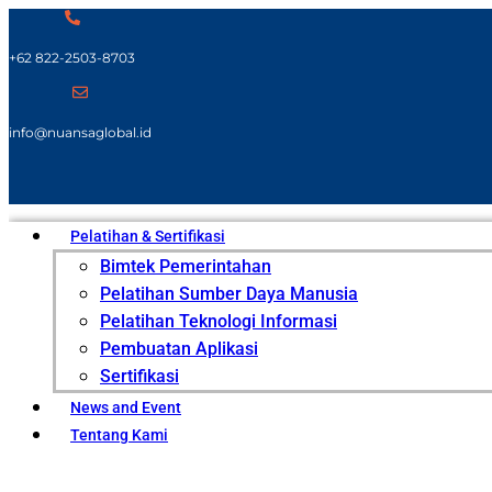
+62 822-2503-8703
info@nuansaglobal.id
Pelatihan & Sertifikasi
Bimtek Pemerintahan
Pelatihan Sumber Daya Manusia
Pelatihan Teknologi Informasi
Pembuatan Aplikasi
Sertifikasi
News and Event
Tentang Kami