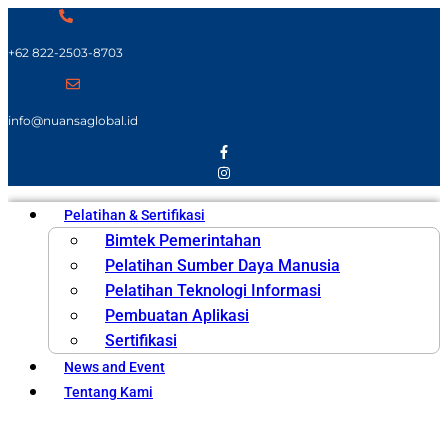
+62 822-2503-8703
info@nuansaglobal.id
Pelatihan & Sertifikasi
Bimtek Pemerintahan
Pelatihan Sumber Daya Manusia
Pelatihan Teknologi Informasi
Pembuatan Aplikasi
Sertifikasi
News and Event
Tentang Kami