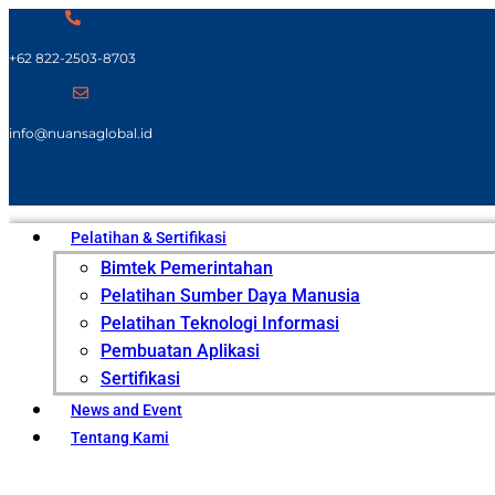
+62 822-2503-8703
info@nuansaglobal.id
Pelatihan & Sertifikasi
Bimtek Pemerintahan
Pelatihan Sumber Daya Manusia
Pelatihan Teknologi Informasi
Pembuatan Aplikasi
Sertifikasi
News and Event
Tentang Kami