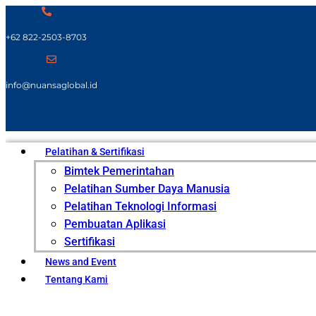
+62 822-2503-8703
info@nuansaglobal.id
Pelatihan & Sertifikasi
Bimtek Pemerintahan
Pelatihan Sumber Daya Manusia
Pelatihan Teknologi Informasi
Pembuatan Aplikasi
Sertifikasi
News and Event
Tentang Kami