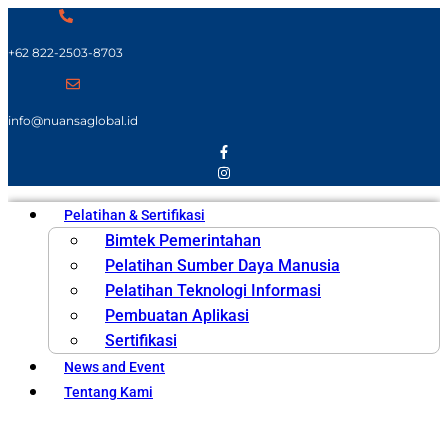
+62 822-2503-8703
info@nuansaglobal.id
Pelatihan & Sertifikasi
Bimtek Pemerintahan
Pelatihan Sumber Daya Manusia
Pelatihan Teknologi Informasi
Pembuatan Aplikasi
Sertifikasi
News and Event
Tentang Kami