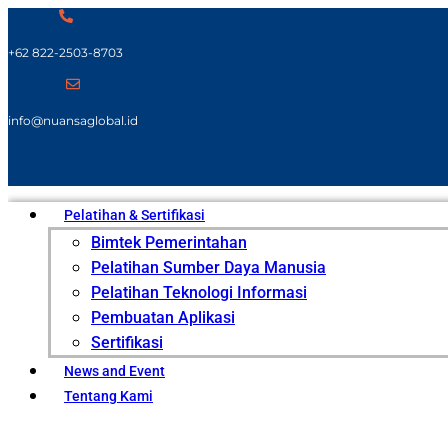
+62 822-2503-8703
info@nuansaglobal.id
Pelatihan & Sertifikasi
Bimtek Pemerintahan
Pelatihan Sumber Daya Manusia
Pelatihan Teknologi Informasi
Pembuatan Aplikasi
Sertifikasi
News and Event
Tentang Kami