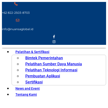
+62 822-2503-8703
info@nuansaglobal.id
Pelatihan & Sertifikasi
Bimtek Pemerintahan
Pelatihan Sumber Daya Manusia
Pelatihan Teknologi Informasi
Pembuatan Aplikasi
Sertifikasi
News and Event
Tentang Kami