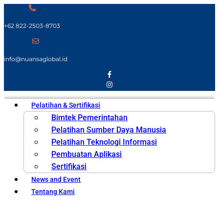
+62 822-2503-8703
info@nuansaglobal.id
Pelatihan & Sertifikasi
Bimtek Pemerintahan
Pelatihan Sumber Daya Manusia
Pelatihan Teknologi Informasi
Pembuatan Aplikasi
Sertifikasi
News and Event
Tentang Kami