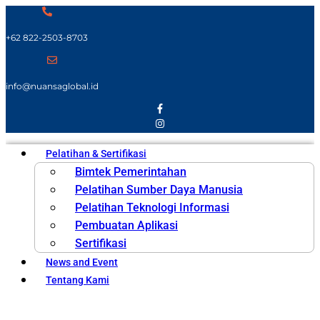
+62 822-2503-8703
info@nuansaglobal.id
Pelatihan & Sertifikasi
Bimtek Pemerintahan
Pelatihan Sumber Daya Manusia
Pelatihan Teknologi Informasi
Pembuatan Aplikasi
Sertifikasi
News and Event
Tentang Kami