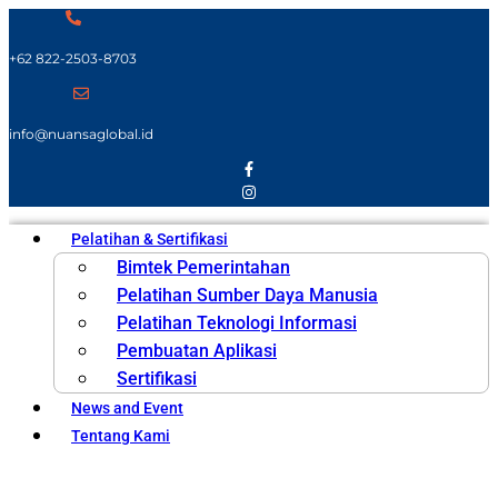
+62 822-2503-8703
info@nuansaglobal.id
Pelatihan & Sertifikasi
Bimtek Pemerintahan
Pelatihan Sumber Daya Manusia
Pelatihan Teknologi Informasi
Pembuatan Aplikasi
Sertifikasi
News and Event
Tentang Kami