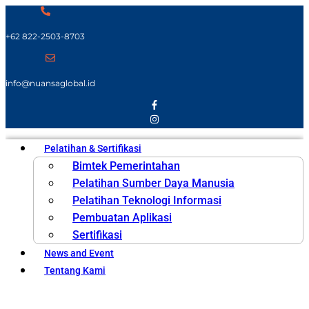
+62 822-2503-8703
info@nuansaglobal.id
Pelatihan & Sertifikasi
Bimtek Pemerintahan
Pelatihan Sumber Daya Manusia
Pelatihan Teknologi Informasi
Pembuatan Aplikasi
Sertifikasi
News and Event
Tentang Kami