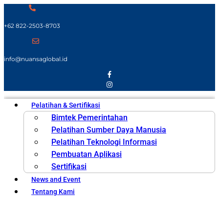
+62 822-2503-8703
info@nuansaglobal.id
Pelatihan & Sertifikasi
Bimtek Pemerintahan
Pelatihan Sumber Daya Manusia
Pelatihan Teknologi Informasi
Pembuatan Aplikasi
Sertifikasi
News and Event
Tentang Kami