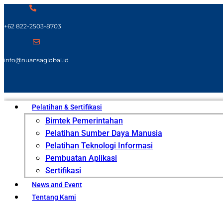
+62 822-2503-8703
info@nuansaglobal.id
Pelatihan & Sertifikasi
Bimtek Pemerintahan
Pelatihan Sumber Daya Manusia
Pelatihan Teknologi Informasi
Pembuatan Aplikasi
Sertifikasi
News and Event
Tentang Kami