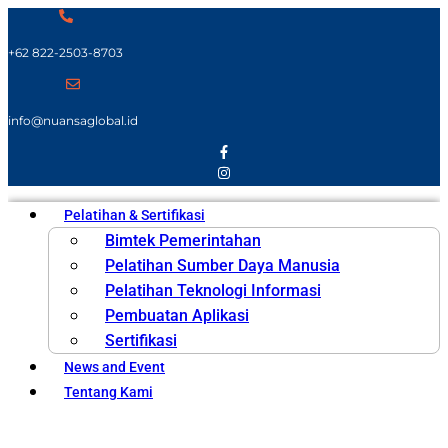
+62 822-2503-8703
info@nuansaglobal.id
Pelatihan & Sertifikasi
Bimtek Pemerintahan
Pelatihan Sumber Daya Manusia
Pelatihan Teknologi Informasi
Pembuatan Aplikasi
Sertifikasi
News and Event
Tentang Kami