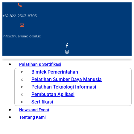
+62 822-2503-8703
info@nuansaglobal.id
Pelatihan & Sertifikasi
Bimtek Pemerintahan
Pelatihan Sumber Daya Manusia
Pelatihan Teknologi Informasi
Pembuatan Aplikasi
Sertifikasi
News and Event
Tentang Kami