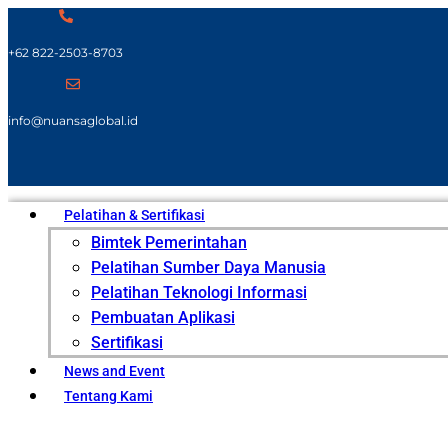
+62 822-2503-8703
info@nuansaglobal.id
Pelatihan & Sertifikasi
Bimtek Pemerintahan
Pelatihan Sumber Daya Manusia
Pelatihan Teknologi Informasi
Pembuatan Aplikasi
Sertifikasi
News and Event
Tentang Kami