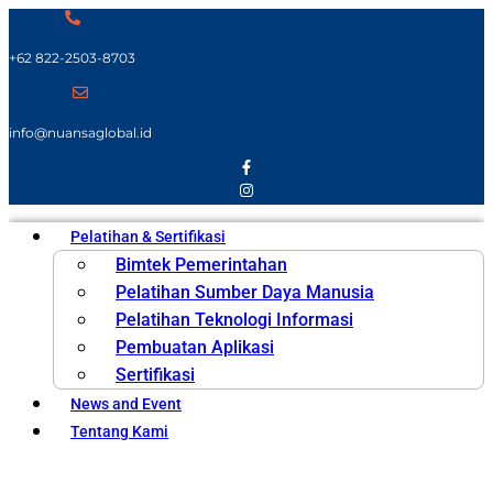
+62 822-2503-8703
info@nuansaglobal.id
Pelatihan & Sertifikasi
Bimtek Pemerintahan
Pelatihan Sumber Daya Manusia
Pelatihan Teknologi Informasi
Pembuatan Aplikasi
Sertifikasi
News and Event
Tentang Kami